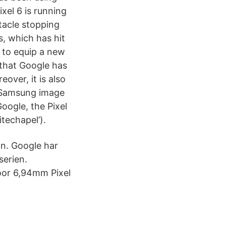
ixel 6 is running
tacle stopping
, which has hit
y to equip a new
 that Google has
over, it is also
 Samsung image
oogle, the Pixel
techapel’).
an. Google har
serien.
door 6,94mm Pixel