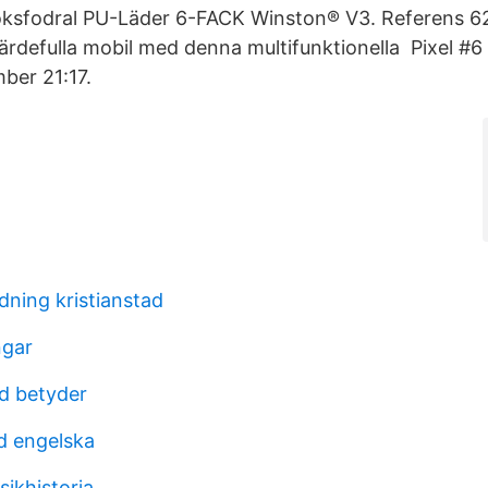
oksfodral PU-Läder 6-FACK Winston® V3. Referens 62
ärdefulla mobil med denna multifunktionella Pixel #6
ber 21:17.
dning kristianstad
ngar
d betyder
d engelska
ikhistoria