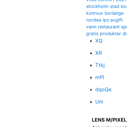
stockholm stad bo
komvux borlange
nordea ips avgift
vann restaurant s
gratis produkter d
XQ
XR
Ttkj
mPl
dqoQe
Um
LENS M/PIXEL 