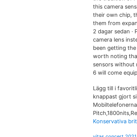
this camera senso
their own chip, 
them from expand
2 dagar sedan · P
camera lens inst
been getting the
worth noting th
sensors without 
6 will come equi
Lägg till i favor
knappast gjort s
Mobiltelefonerna 
Pitch,1800nits,Re
Konservativa brit
vitas concert 2021