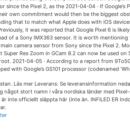
r since the Pixel 2, as the 2021-04-04 · If Google’s P
their own commitment would then be the biggest obs
ing that to match what Apple does with iOS devices
reviously, it was reported that Google Pixel 6 is likel
ead of a Sony IMX363 sensor. It is worth mentioning
 main camera sensor from Sony since the Pixel 2. More
at Super Res Zoom in GCam 8.2 can now be used on
root. 2021-04-05 · According to a report from 9To5G
pped with Google’s GS101 processor (codenamed ‘Whi
itlistan. Läs mer Leverans: Se leveransinformation ned
ig något stort namn i våra nordiska länder med Pixel-
är inte officiellt släppta här (inte än. INFiLED ER In
ar.
ter