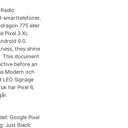
 Radio
l-smarttelefoner,
dragon 775 eller
e Pixel 3 XL
ndroid 9.0.
tness, they shine
ass This document
ctive before an
hus Modern och
t LED Signage
k har Pixel 6,
år.
ll: Google Pixel
rg: Just Black