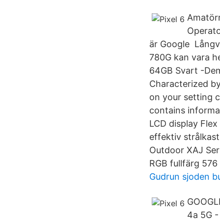
Amatörr
Operato
är Google Långva
780G kan vara hel
64GB Svart -Dem
Characterized by
on your setting c
contains informa
LCD display Fle
effektiv strålk
Outdoor XAJ Seri
RGB fullfärg 57
Gudrun sjoden bu
GOOGLE 
4a 5G - 