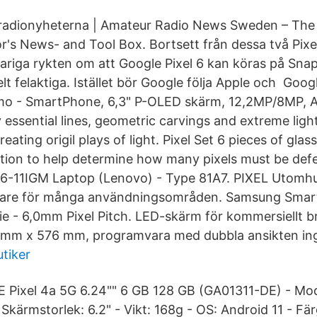
adionyheterna | Amateur Radio News Sweden – The
r's News- and Tool Box. Bortsett från dessa två Pixe
riga rykten om att Google Pixel 6 kan köras på Snap
t felaktiga. Istället bör Google följa Apple och Googl
o - SmartPhone, 6,3" P-OLED skärm, 12,2MP/8MP, A
 essential lines, geometric carvings and extreme ligh
reating origil plays of light. Pixel Set 6 pieces of gl
tion to help determine how many pixels must be defe
x 6-11IGM Laptop (Lenovo) - Type 81A7. PIXEL Utom
astare för många användningsområden. Samsung Smar
e - 6,0mm Pixel Pitch. LED-skärm för kommersiellt bru
6 mm x 576 mm, programvara med dubbla ansikten ing
tiker
Pixel 4a 5G 6.24"" 6 GB 128 GB (GA01311-DE) - Mode
Skärmstorlek: 6.2" - Vikt: 168g - OS: Android 11 - Fä