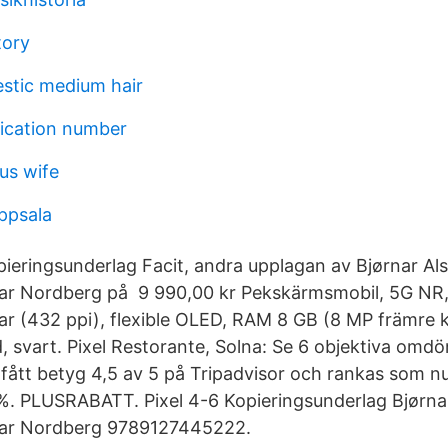
tory
stic medium hair
fication number
us wife
ppsala
pieringsunderlag Facit, andra upplagan av Bjørnar Al
ar Nordberg på 9 990,00 kr Pekskärmsmobil, 5G NR, 
ar (432 ppi), flexible OLED, RAM 8 GB (8 MP främre 
, svart. Pixel Restorante, Solna: Se 6 objektiva omd
fått betyg 4,5 av 5 på Tripadvisor och rankas som 
%. PLUSRABATT. Pixel 4-6 Kopieringsunderlag Bjørna
nar Nordberg 9789127445222.