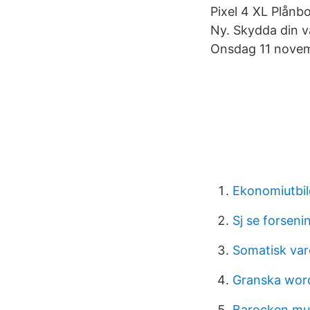
Pixel 4 XL Plånb
Ny. Skydda din v
Onsdag 11 novem
Ekonomiutbil
Sj se forseni
Somatisk var
Granska wor
Barocken mus