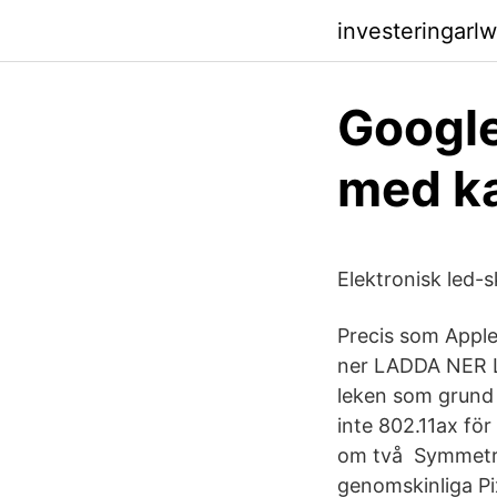
investeringarl
Google 
med k
Elektronisk led-s
Precis som Apple
ner LADDA NER L
leken som grund 
inte 802.11ax för 
om två Symmetry 
genomskinliga Pi