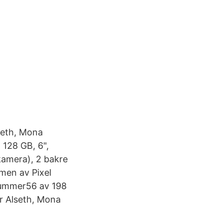
seth, Mona
128 GB, 6",
kamera), 2 bakre
ömen av Pixel
nummer56 av 198
r Alseth, Mona