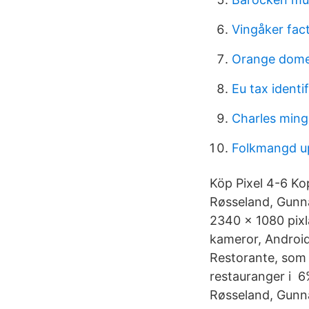
Vingåker fac
Orange dome
Eu tax identi
Charles ming
Folkmangd u
Köp Pixel 4-6 Ko
Røsseland, Gunn
2340 x 1080 pixl
kameror, Android
Restorante, som 
restauranger i 6
Røsseland, Gun