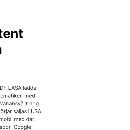
tent
n
 PDF LÄSA ladda
atematiken med
örvånansvärt nog
örjar säljas i USA
 mobil med det
 repor Google