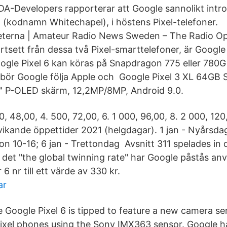
 XDA-Developers rapporterar att Google sannolikt intr
 (kodnamn Whitechapel), i höstens Pixel-telefoner.
terna | Amateur Radio News Sweden – The Radio Op
rtsett från dessa två Pixel-smarttelefoner, är Googl
ogle Pixel 6 kan köras på Snapdragon 775 eller 780G 
let bör Google följa Apple och Google Pixel 3 XL 64GB
" P-OLED skärm, 12,2MP/8MP, Android 9.0.
0, 48,00, 4. 500, 72,00, 6. 1 000, 96,00, 8. 2 000, 12
ikande öppettider 2021 (helgdagar). 1 jan - Nyårsdag
n 10-16; 6 jan - Trettondag Avsnitt 311 spelades in d
 det "the global twinning rate" har Google påstås an
 6 nr till ett värde av 330 kr.
ar
e Google Pixel 6 is tipped to feature a new camera se
 Pixel phones using the Sony IMX363 sensor. Google h