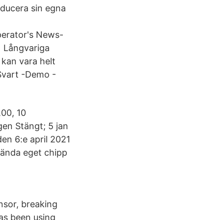
oducera sin egna
erator's News-
e Långvariga
kan vara helt
 Svart -Demo -
0,00, 10
en Stängt; 5 jan
en 6:e april 2021
vända eget chipp
nsor, breaking
as been using