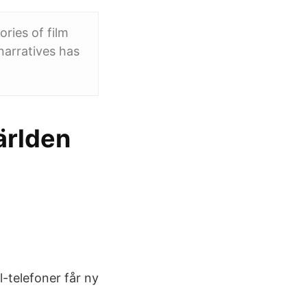
ries of film
 narratives has
ärlden
l-telefoner får ny