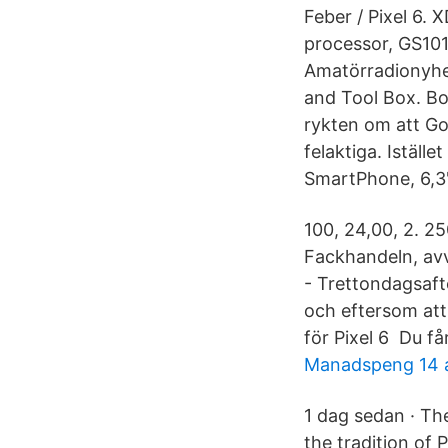
Feber / Pixel 6.
processor, GS101
Amatörradionyhe
and Tool Box. Bo
rykten om att Go
felaktiga. Istäl
SmartPhone, 6,3
100, 24,00, 2. 25
Fackhandeln, avv
- Trettondagsafto
och eftersom att
för Pixel 6 Du får
Manadspeng 14 
1 dag sedan · Th
the tradition of